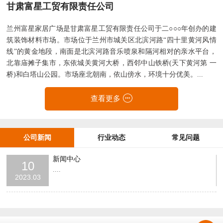
甘肃富星工贸有限责任公司
兰州富星家居广场是甘肃富星工贸有限责任公司于二○○○年创办的建
筑装饰材料市场。市场位于兰州市城关区北滨河路“四十里黄河风情
线”的黄金地段，南面是北滨河路音乐喷泉和隔河相对的亲水平台，
北靠庙摊子集市，东依城关黄河大桥，西邻中山铁桥(天下黄河第 一
桥)和白塔山公园。市场座北朝南，依山傍水，环境十分优美。...
查看更多
公司新闻
行业动态
常见问题
新闻中心
10
....
2023.03