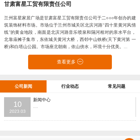
甘肃富星工贸有限责任公司
兰州富星家居广场是甘肃富星工贸有限责任公司于二○○○年创办的建
筑装饰材料市场。市场位于兰州市城关区北滨河路“四十里黄河风情
线”的黄金地段，南面是北滨河路音乐喷泉和隔河相对的亲水平台，
北靠庙摊子集市，东依城关黄河大桥，西邻中山铁桥(天下黄河第 一
桥)和白塔山公园。市场座北朝南，依山傍水，环境十分优美。...
查看更多
公司新闻
行业动态
常见问题
新闻中心
10
....
2023.03