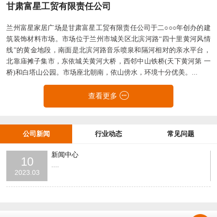
甘肃富星工贸有限责任公司
兰州富星家居广场是甘肃富星工贸有限责任公司于二○○○年创办的建
筑装饰材料市场。市场位于兰州市城关区北滨河路“四十里黄河风情
线”的黄金地段，南面是北滨河路音乐喷泉和隔河相对的亲水平台，
北靠庙摊子集市，东依城关黄河大桥，西邻中山铁桥(天下黄河第 一
桥)和白塔山公园。市场座北朝南，依山傍水，环境十分优美。...
查看更多
公司新闻
行业动态
常见问题
新闻中心
10
....
2023.03